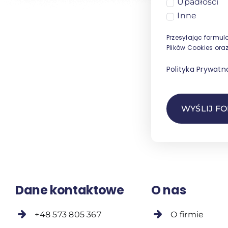
Upadłości
Inne
Przesyłając formula
Plików Cookies ora
Polityka Prywatn
WYŚLIJ F
Dane kontaktowe
O nas
+48 573 805 367
O firmie