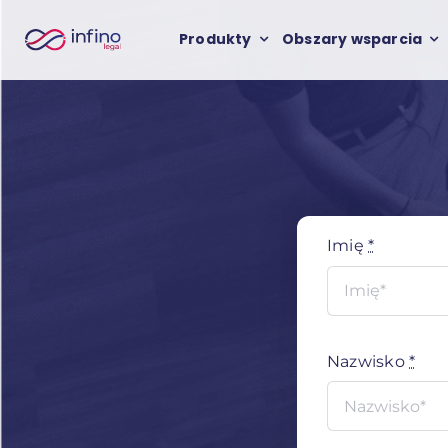
Przejdź
Produkty
Obszary wsparcia
do
zawartości
Imię
*
Nazwisko
*