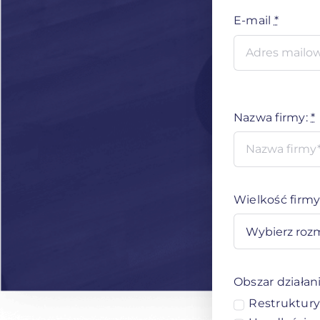
E-mail
*
Nazwa firmy:
*
Wielkość firmy
Obszar działani
Restruktury