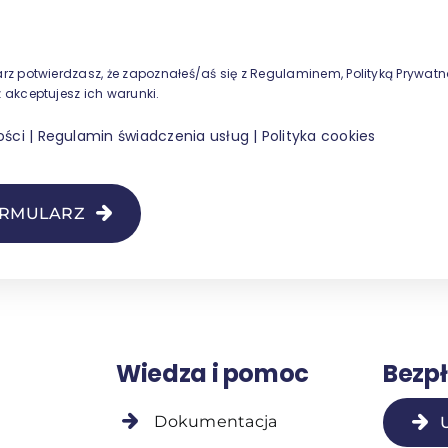
rz potwierdzasz, że zapoznałeś/aś się z Regulaminem, Polityką Prywatnoś
z akceptujesz ich warunki.
ości
|
Regulamin świadczenia usług
|
Polityka cookies
ORMULARZ
Wiedza i pomoc
Bezp
Dokumentacja