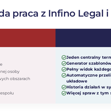
a praca z Infino Legal i
Jeden centralny te
Generator szablonów
ie
Pełny widok każdego
tnej osoby
Automatyczne przelic
owych obszarach
układowe
Historia działań w 
zespołu
Więcej spraw z tym