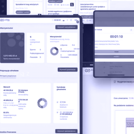
ncelarią z
w
 razem z Twoją