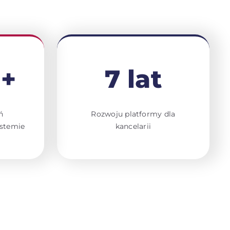
0+
7 lat
ń
Rozwoju platformy dla
stemie
kancelarii