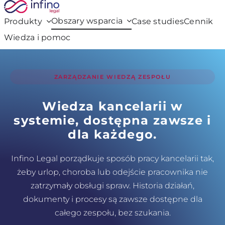
Przejdź
do
Obszary wsparcia
Produkty
Case studies
Cennik
zawartości
Wiedza i pomoc
ZARZĄDZANIE WIEDZĄ ZESPOŁU
Wiedza kancelarii w
systemie, dostępna zawsze i
dla każdego.
Infino Legal porządkuje sposób pracy kancelarii tak,
żeby urlop, choroba lub odejście pracownika nie
zatrzymały obsługi spraw. Historia działań,
dokumenty i procesy są zawsze dostępne dla
całego zespołu, bez szukania.