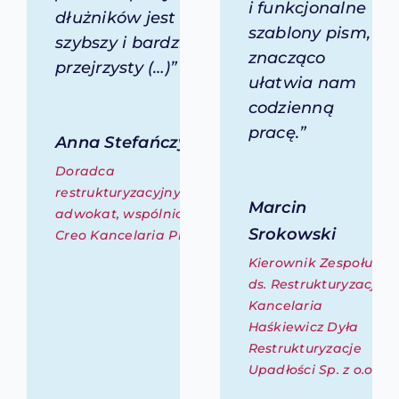
i funkcjonalne
dłużników jest teraz
szablony pism,
szybszy i bardziej
znacząco
przejrzysty (…)”
ułatwia nam
codzienną
pracę.”
Anna Stefańczyk
Doradca
restrukturyzacyjny,
Marcin
adwokat, wspólniczka,
Srokowski
Creo Kancelaria Prawna
Kierownik Zespołu
ds. Restrukturyzacji,
Kancelaria
Haśkiewicz Dyła
Restrukturyzacje
Upadłości Sp. z o.o.