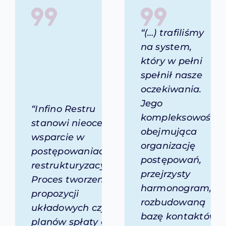
“(…) trafiliśmy
na system,
który w pełni
spełnił nasze
oczekiwania.
Jego
“Infino Restru
kompleksowość,
stanowi nieocenione
obejmująca
wsparcie w
organizację
postępowaniach
postępowań,
restrukturyzacyjnych.
przejrzysty
Proces tworzenia
harmonogram,
propozycji
rozbudowaną
układowych czy
bazę kontaktów
planów spłaty dla