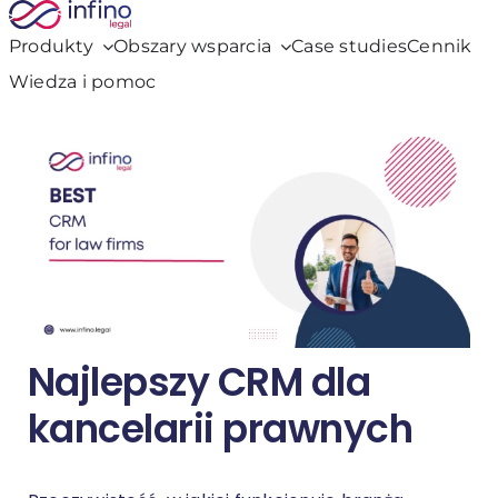
Przejdź
do
Produkty
Obszary wsparcia
Case studies
Cennik
zawartości
Wiedza i pomoc
Najlepszy CRM dla
kancelarii prawnych