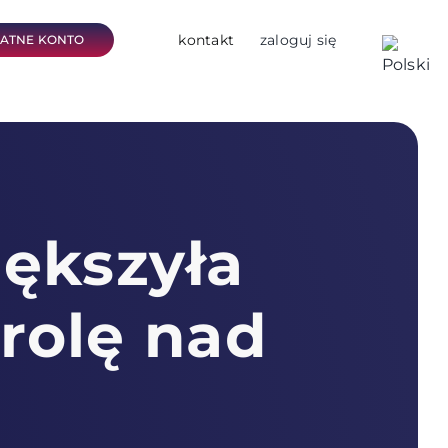
kontakt
zaloguj się
ŁATNE KONTO
iększyła
rolę nad