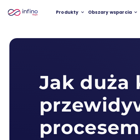
Przejdź
Produkty
Obszary wsparcia
do
zawartości
Jak duża 
przewidyw
procesem