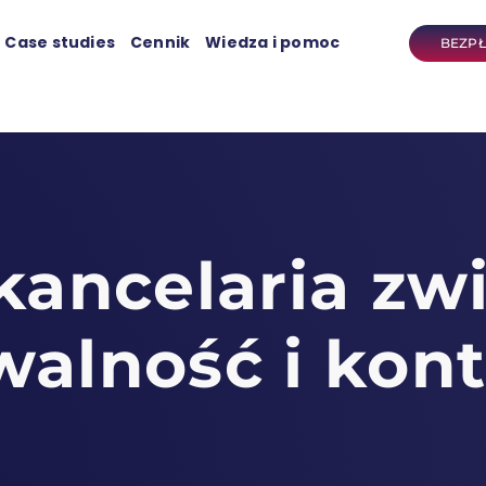
Case studies
Cennik
Wiedza i pomoc
BEZP
kancelaria zw
alność i kont