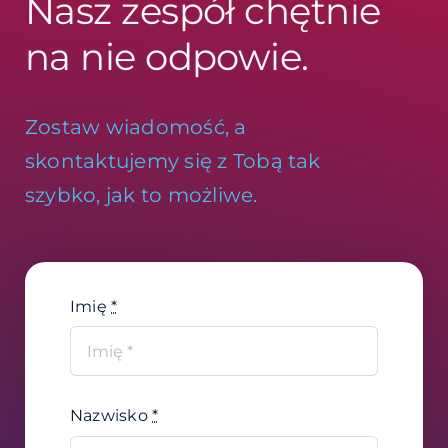
Nasz zespół chętnie
na nie odpowie.
Zostaw wiadomość, a
skontaktujemy się z Tobą tak
szybko, jak to możliwe.
Imię
*
Nazwisko
*