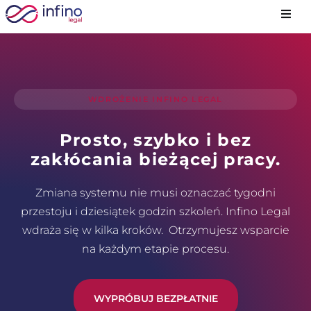
Przejdź
Togg
do
Navig
zawartości
Prod
Obsz
WDROŻENIE INFINO LEGAL
Prosto, szybko i bez
Case
zakłócania bieżącej pracy.
Cenn
Zmiana systemu nie musi oznaczać tygodni
przestoju i dziesiątek godzin szkoleń. Infino Legal
wdraża się w kilka kroków. Otrzymujesz wsparcie
Wied
na każdym etapie procesu.
WYPRÓBUJ BEZPŁATNIE