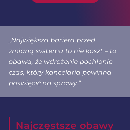
„Największa bariera przed
zmianą systemu to nie koszt – to
obawa, że wdrożenie pochłonie
czas, który kancelaria powinna
poświęcić na sprawy.”
Najczęstsze obawy