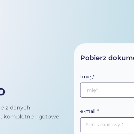
Pobierz dokume
Imię
*
o
e z danych
e-mail
*
, kompletne i gotowe