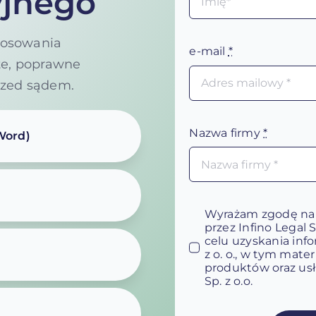
yjnego
głosowania
e-mail
*
te, poprawne
rzed sądem.
Nazwa firmy
*
Word)
Wyrażam zgodę na
przez Infino Legal 
celu uzyskania infor
z o. o., w tym mat
produktów oraz usł
Sp. z o.o.