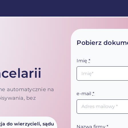
Pobierz dokume
Imię
*
elarii
ane automatycznie na
e-mail
*
isywania, bez
a do wierzycieli, sądu
Nazwa firmy
*