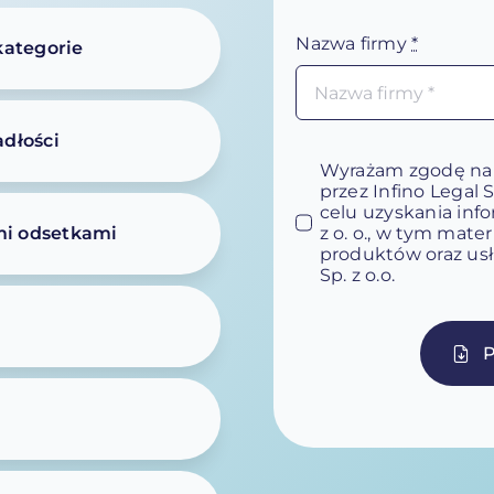
Nazwa firmy
*
kategorie
dłości
Wyrażam zgodę na
przez Infino Legal 
celu uzyskania infor
ymi odsetkami
z o. o., w tym mat
produktów oraz usł
Sp. z o.o.