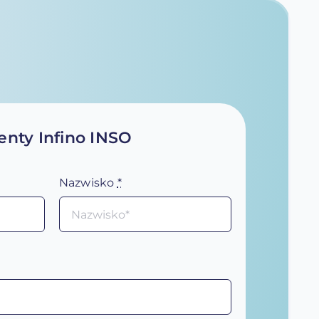
nty Infino INSO
Nazwisko
*