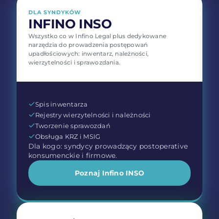
DLA SYNDYKÓW
INFINO INSO
Wszystko co w Infino Legal plus dedykowane
narzędzia do prowadzenia postępowań
upadłościowych: inwentarz, należności,
wierzytelności i sprawozdania.
Spis inwentarza
Rejestry wierzytelności i należności
Tworzenie sprawozdań
Obsługa KRZ i MSIG
Dla kogo: syndycy prowadzący postoperative
konsumenckie i firmowe.
Poznaj Infino INSO