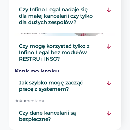
Czy Infino Legal nadaje się
dla małej kancelarii czy tylko
dla dużych zespołów?
Czy mogę korzystać tylko z
Infino Legal bez modułów
E-BOOK
RESTRU i INSO?
E-book: Kanban
Krok po kroku
Jak szybko mogę zacząć
Kanban jest szczególnie przydatny jeśli szukasz
pracę z systemem?
narzędzi do zarządzania procesami i
dokumentami.
Czy dane kancelarii są
Odbierz e-book →
bezpieczne?