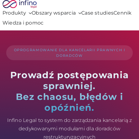
Przejdź
do
Produkty
Obszary wsparcia
Case studies
Cennik
zawartości
Wiedza i pomoc
OPROGRAMOWANIE DLA KANCELARII PRAWNYCH I
DORADCÓW
Prowadź postępowania
sprawniej.
Bez chaosu, błędów i
opóźnień.
Infino Legal to system do zarządzania kancelarią z
dedykowanymi modułami dla doradców
restrukturyzacyjnych