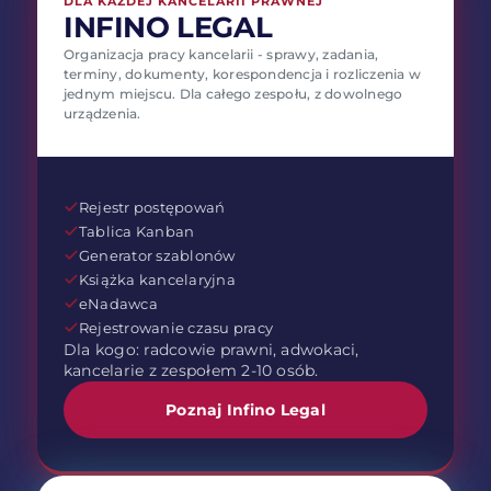
DLA KAŻDEJ KANCELARII PRAWNEJ
INFINO LEGAL
Organizacja pracy kancelarii - sprawy, zadania,
terminy, dokumenty, korespondencja i rozliczenia w
jednym miejscu. Dla całego zespołu, z dowolnego
urządzenia.
Rejestr postępowań
Tablica Kanban
Generator szablonów
Książka kancelaryjna
eNadawca
Rejestrowanie czasu pracy
Dla kogo: radcowie prawni, adwokaci,
kancelarie z zespołem 2-10 osób.
Poznaj Infino Legal