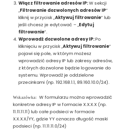
Włącz filtrowanie adresów IP:
W sekcji
„
Filtrowanie dozwolonych adresów IP
”
kliknij w przycisk „
Aktywuj filtrowanie
” lub
jeśli chcesz je edytować – „
Edytuj
filtrowanie
”.
Wprowadź dozwolone adresy IP:
Po
kliknięciu w przycisk „
Aktywuj filtrowanie
”
pojawi się pole, w którym możesz
wprowadzić adresy IP lub zakresy adresów,
z których dozwolone będzie logowanie do
systemu. Wprowadź je oddzielone
przecinkami (np. 192.168.1.1, 89.160.10.0/24).
W formularzu można wprowadzić
Wskazówka:
konkretne adresy IP w formacie X.X.X.X (np.
11.11.11.11) lub całe podsieci w formacie
X.X.X.X/YY, gdzie YY oznacza długość maski
podsieci (np. 11.11.11.0/24)