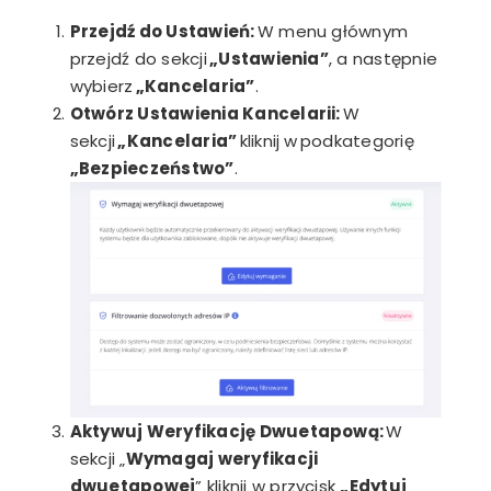
Przejdź do Ustawień:
W menu głównym
przejdź do sekcji
„Ustawienia”
, a następnie
wybierz
„Kancelaria”
.
Otwórz Ustawienia Kancelarii:
W
sekcji
„Kancelaria”
kliknij w podkategorię
„Bezpieczeństwo”
.
Aktywuj Weryfikację Dwuetapową:
W
sekcji „
Wymagaj weryfikacji
dwuetapowej
” kliknij w przycisk
„Edytuj