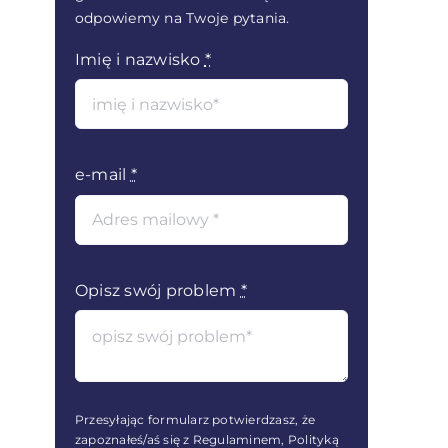
odpowiemy na Twoje pytania.
Imię i nazwisko
*
e-mail
*
Opisz swój problem
*
Przesyłając formularz potwierdzasz, że
zapoznałeś/aś się z Regulaminem, Polityką