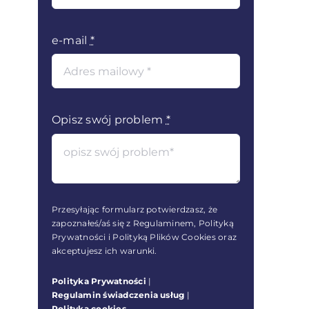
e-mail
*
Opisz swój problem
*
Przesyłając formularz potwierdzasz, że
zapoznałeś/aś się z Regulaminem, Polityką
Prywatności i Polityką Plików Cookies oraz
akceptujesz ich warunki.
Polityka Prywatności
|
Regulamin świadczenia usług
|
Polityka cookies