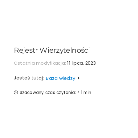
Przejdź
do
zawartości
Rejestr Wierzytelności
Ostatnia modyfikacja:
11 lipca, 2023
Jesteś tutaj:
Baza wiedzy
Szacowany czas czytania:
< 1 min