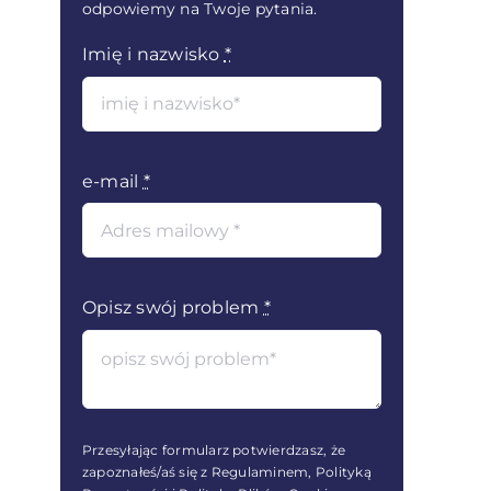
odpowiemy na Twoje pytania.
Imię i nazwisko
*
e-mail
*
Opisz swój problem
*
Przesyłając formularz potwierdzasz, że
zapoznałeś/aś się z Regulaminem, Polityką