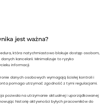
nika jest ważna?
edura,
która natychmiastowo blokuje dostęp osobom
,
danych kancelarii. Minimalizuje to ryzyko
ieku informacji.
ronie danych osobowych wymagają ścisłej kontroli i
onta pomaga utrzymać zgodność z tymi regulacjami.
a pozwala na utrzymanie aktualnej i
uporządkowanej
howując historię aktywności byłych pracowników do