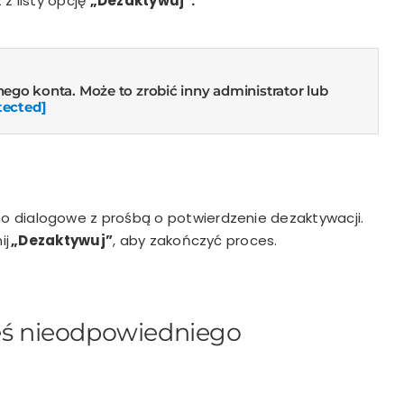
 z listy opcję
„Dezaktywuj”.
o konta. Może to zrobić inny administrator lub
tected]
o dialogowe z prośbą o potwierdzenie dezaktywacji.
ij
„Dezaktywuj”
, aby zakończyć proces.
łeś nieodpowiedniego