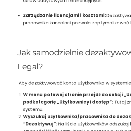
celów audytowych i referencyjnych.
Zarządzanie licencjami i kosztami:
Dezaktywac
pracownika kancelarii pozwala zoptymalizować 
Jak samodzielnie dezaktywow
Legal?
Aby dezaktywować konto użytkownika w systemie In
W menu po lewej stronie przejdź do sekcji „U
podkategorię „Użytkownicy i dostęp”:
Tutaj z
systemu.
Wyszukaj użytkownika/pracownika do dezakty
“Dezaktywuj”:
Na
liście użytkowników odszukaj