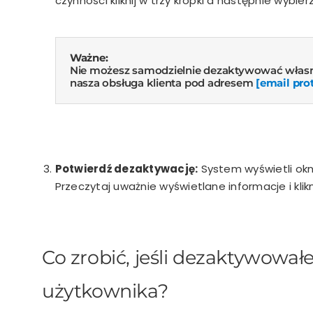
czynności kliknij w trzy kropki a następnie wybierz
Ważne:
Nie możesz samodzielnie dezaktywować własneg
nasza obsługa klienta pod adresem
[email pro
Potwierdź dezaktywację:
System wyświetli okn
Przeczytaj uważnie wyświetlane informacje i klikn
Co zrobić, jeśli dezaktywowa
użytkownika?