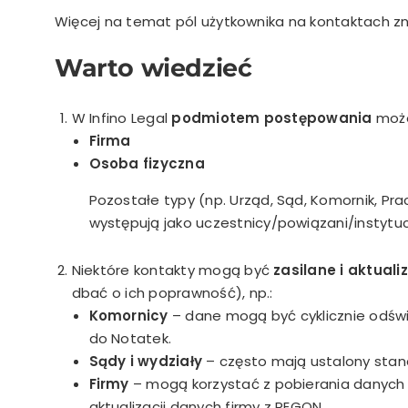
Więcej na temat pól użytkownika na kontaktach z
Warto wiedzieć
W Infino Legal
podmiotem postępowania
może
Firma
Osoba fizyczna
Pozostałe typy (np. Urząd, Sąd, Komornik, Pr
występują jako uczestnicy/powiązani/instytuc
Niektóre kontakty mogą być
zasilane i aktua
dbać o ich poprawność), np.:
Komornicy
– dane mogą być cyklicznie odśw
do Notatek.
Sądy i wydziały
– często mają ustalony stan
Firmy
– mogą korzystać z pobierania danych z
aktualizacji danych firmy z REGON.