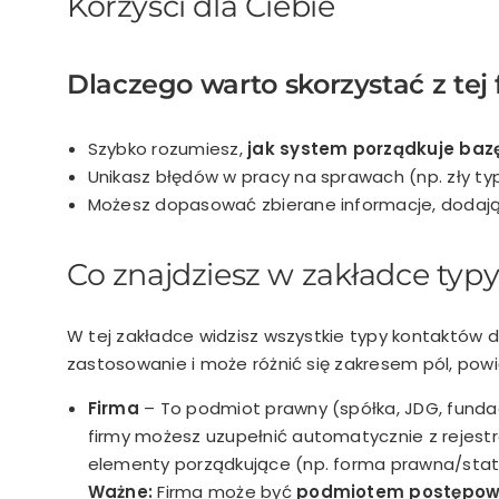
Korzyści dla Ciebie
Dlaczego warto skorzystać z tej 
Szybko rozumiesz,
jak system porządkuje baz
Unikasz błędów w pracy na sprawach (np. zły ty
Możesz dopasować zbierane informacje, dodaj
Co znajdziesz w zakładce ty
W tej zakładce widzisz wszystkie typy kontaktów
zastosowanie i może różnić się zakresem pól, po
Firma
– To podmiot prawny (spółka, JDG, fundac
firmy możesz uzupełnić automatycznie z rejest
elementy porządkujące (np. forma prawna/stat
Ważne:
Firma może być
podmiotem postępow