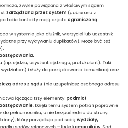
mornicza, zwykle powiązana z właściwym sądem
est
zarządzana przez system
(pobierana z
tego takie kontakty mają często
ograniczoną
a w systemie jako dłużnik, wierzyciel lub uczestnik
ydatne przy wykrywaniu duplikatów). Może być też
).
postępowania.
(np. sędzia, asystent sędziego, protokolant). Taki
 wydziałem) i służy do porządkowania komunikacji oraz
ziczą adres z sądu
(nie uzupełniasz osobnego adresu
nictwa łącząca trzy elementy:
podmiot
 postępowanie
.
Dzięki temu system potrafi poprawnie
 do pełnomocnika, a nie bezpośrednio do strony.
b inny), który porządkuje pod sobą
wydziały,
zypadku sądów rejonowych –
listę komorników
. Sąd