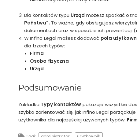
Dla kontaktów typu
Urząd
możesz spotkać ozn
Państwa”
.
To ważne, gdy obsługujesz wierzyte
dokumentach oraz w sposobie ich prezentacji (
W Infino Legal możesz dodawać
pola użytkown
dla trzech typów:
Firma
Osoba fizyczna
Urząd
Podsumowanie
Zakładka
Typy kontaktów
pokazuje wszystkie do
szybko zorientować się, jak Infino Legal porządk
użytkownika dla najczęściej używanych typów:
Fir
Tagi:
administrator
użytkownik