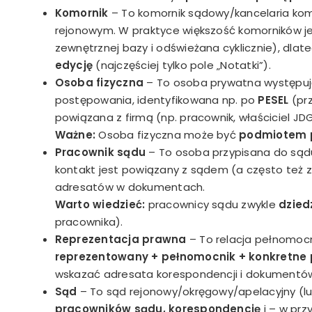
Komornik
– To komornik sądowy/kancelaria ko
rejonowym. W praktyce większość komorników j
zewnętrznej bazy i odświeżana cyklicznie), dla
edycję
(najczęściej tylko pole „Notatki”).
Osoba fizyczna
– To osoba prywatna występując
postępowania, identyfikowana np. po
PESEL
(prz
powiązana z firmą (np. pracownik, właściciel JDG
Ważne:
Osoba fizyczna może być
podmiotem 
Pracownik sądu
– To osoba przypisana do sądu 
kontakt jest powiązany z sądem (a często też z
adresatów w dokumentach.
Warto wiedzieć:
pracownicy sądu zwykle
dzied
pracownika).
Reprezentacja prawna
– To relacja pełnomoc
reprezentowany + pełnomocnik + konkretne
wskazać adresata korespondencji i dokumentów
Sąd
– To sąd rejonowy/okręgowy/apelacyjny (lu
pracowników sądu, korespondencję
i – w pr