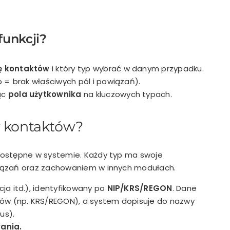
funkcji?
ę kontaktów
i który typ wybrać w danym przypadku.
p = brak właściwych pól i powiązań).
ąc
pola użytkownika
na kluczowych typach.
py kontaktów?
 dostępne w systemie. Każdy typ ma swoje
wiązań oraz zachowaniem w innych modułach.
ja itd.), identyfikowany po
NIP/KRS/REGON
. Dane
rów (np. KRS/REGON), a system dopisuje do nazwy
us).
ania.