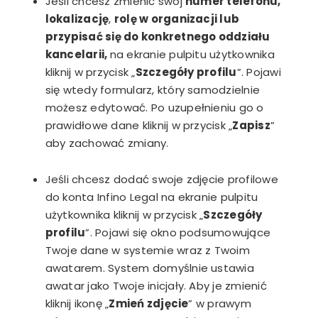
Jeśli chcesz zmienić swój
numer telefonu,
lokalizację
,
rolę w organizacji lub
przypisać się do konkretnego oddziału
kancelarii,
na ekranie pulpitu użytkownika
kliknij w przycisk „
Szczegóły profilu
”. Pojawi
się wtedy formularz, który samodzielnie
możesz edytować. Po uzupełnieniu go o
prawidłowe dane kliknij w przycisk „
Zapisz
”
aby zachować zmiany.
Jeśli chcesz dodać swoje zdjęcie profilowe
do konta Infino Legal na ekranie pulpitu
użytkownika kliknij w przycisk „
Szczegóły
profilu
”. Pojawi się okno podsumowujące
Twoje dane w systemie wraz z Twoim
awatarem. System domyślnie ustawia
awatar jako Twoje inicjały. Aby je zmienić
kliknij ikonę „
Zmień zdjęcie
” w prawym