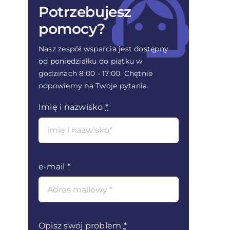
Konfiguracja i ustawienia skanera do
Własne pola na zadaniach i
Potrzebujesz
współpracy z Infino Legal
łatwiejszy sposób edytowania zdań
pomocy?
Jak pobrać i zainstalować wtyczkę
Pliki na zadaniach
Nasz zespół wsparcia jest dostępny
Solvbot od Infino Legal do MS Word
od poniedziałku do piątku w
godzinach 8:00 - 17:00. Chętnie
odpowiemy na Twoje pytania.
Imię i nazwisko
*
e-mail
*
Opisz swój problem
*