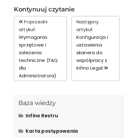
Kontynuuj czytanie
Poprzedni
Następny
artykuł:
artykuł:
Wymagania
Konfiguracja i
sprzętowe i
ustawienia
zalecenia
skanera do
techniczne (FAQ
współpracy z
dla
Infino Legal
Administratora)
Baza wiedzy
Infino Restru
Majątek
Podsumowanie projektu
Propozycja układowa
Wierzytelności
Wycena przedsiębiorstwa
Jak opłacić projekt w Restru?
Karta postępowania
Składniki majątku
Zabezpieczenia
Grupy wierzycieli
Karty do głosowania
Płatności jednorazowe
Podsumowanie
Test zaspokojenia
Wyniki głosowania
Zestawienia dla wierzycieli
Koszty likwidacji
Symulacja upadłości
Wycena likwidacyjna majątku
Podsumowanie projektu – co
Kalkulator odsetek przy