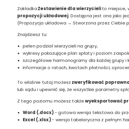
Zakładka
Zestawienie dla wierzycieli
to miejsce,
propozycji układowej
. Dostępna jest ona jako je
(Propozycja układowa
→
Stworzona przez Ciebie 
Znajdziesz tu:
pełen podział wierzycieli na grupy,
wykresy pokazujące plan spłaty i poziom zaspok
szczegółowe harmonogramy dla każdej grupy i k
informacje o ratach, kwotach płatności, oproc
To właśnie tutaj możesz
zweryfikować poprawnoś
lub sądu i upewnić się, że wszystkie parametry spł
Z tego poziomu możesz także
wyeksportować pr
Word (.docx)
- gotowa wersja tekstowa do prz
Excel (.xlsx)
- wersja tabelaryczna z pełnym h