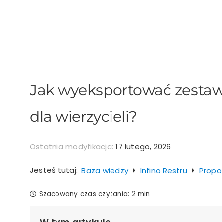
Przejdź
do
zawartości
Jak wyeksportować zestaw
dla wierzycieli?
Ostatnia modyfikacja:
17 lutego, 2026
Jesteś tutaj:
Baza wiedzy
Infino Restru
Propo
Szacowany czas czytania:
2 min
W tym artykule