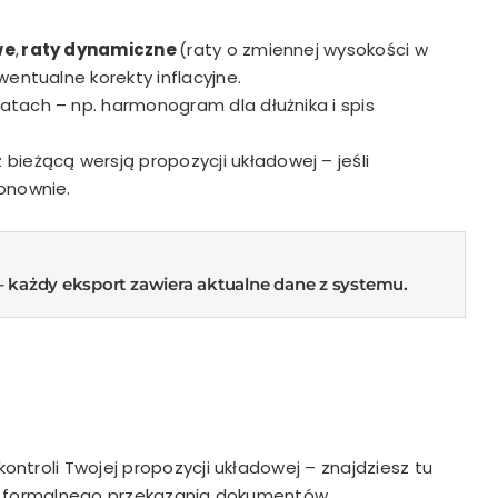
we
,
raty dynamiczne
(
raty o zmiennej wysokości w
ewentualne korekty inflacyjne.
tach – np. harmonogram dla dłużnika i spis
eżącą wersją propozycji układowej – jeśli
onownie.
– każdy eksport zawiera aktualne dane z systemu.
ontroli Twojej propozycji układowej – znajdziesz tu
 i formalnego przekazania dokumentów.