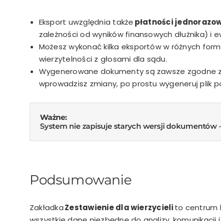
Eksport uwzględnia także
płatności jednorazo
zależności od wyników finansowych dłużnika)
i 
Możesz wykonać kilka eksportów w różnych forma
wierzytelności z głosami dla sądu.
Wygenerowane dokumenty są zawsze zgodne z bi
wprowadzisz zmiany, po prostu wygeneruj plik p
Ważne:
System nie zapisuje starych wersji dokumentów 
Podsumowanie
Zakładka
Zestawienie dla wierzycieli
to centrum k
wszystkie dane niezbędne do analizy, komunikacji