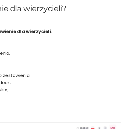
e dla wierzycieli?
ienie dla wierzycieli
.
enia,
p zestawienia:
docx,
lsx,