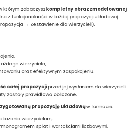
 w którym zobaczysz
kompletny obraz zmodelowanej
dna z funkcjonalności w każdej propozycji układowej
propozycja
→
Zestawienie dla wierzycieli).
ojenia,
ażdego wierzyciela,
entowaniu oraz efektywnym zaspokojeniu.
ć całej propozycji
przed jej wysłaniem do wierzycieli
aty zostały prawidłowo obliczone.
zygotowaną propozycję układową
w formacie:
ekazania wierzycielom,
armonogramem spłat i wartościami liczbowymi.