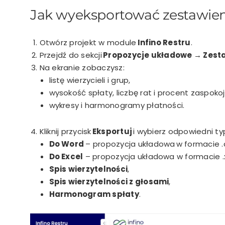
Jak wyeksportować zestawieni
Otwórz projekt w module
Infino Restru
.
Przejdź do sekcji
Propozycje układowe → Zestaw
Na ekranie zobaczysz:
listę wierzycieli i grup,
wysokość spłaty, liczbę rat i procent zaspokoj
wykresy i harmonogramy płatności.
Kliknij przycisk
Eksportuj
i wybierz odpowiedni ty
Do Word
–
p
ropozycja układowa
w formacie .
Do Excel
– propozycja układowa w formacie .x
Spis wierzytelności
,
Spis wierzytelności z głosami
,
Harmonogram spłaty
.