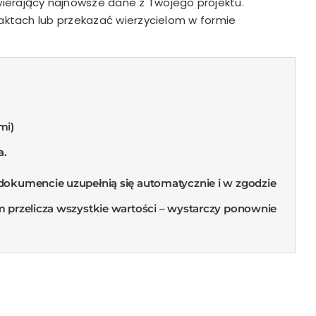
erający najnowsze dane z Twojego projektu.
aktach lub przekazać wierzycielom w formie
mi)
a.
dokumencie uzupełnią się automatycznie i w zgodzie
m przelicza wszystkie wartości – wystarczy ponownie