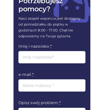
Potrzebujesz
łatwiejszy sposób edytowania zdań
współpracy z Infino Legal
pomocy?
Pliki na zadaniach
Jak pobrać i zainstalować wtyczkę
Nasz zespół wsparcia jest dostępny
Solvbot od Infino Legal do MS Word
od poniedziałku do piątku w
godzinach 8:00 - 17:00. Chętnie
odpowiemy na Twoje pytania.
Imię i nazwisko
*
e-mail
*
Opisz swój problem
*