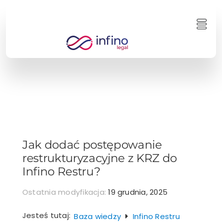
Przejdź
do
Togg
zawartości
Navi
Jak dodać postępowanie
restrukturyzacyjne z KRZ do
Infino Restru?
Ostatnia modyfikacja:
19 grudnia, 2025
Jesteś tutaj:
Baza wiedzy
Infino Restru