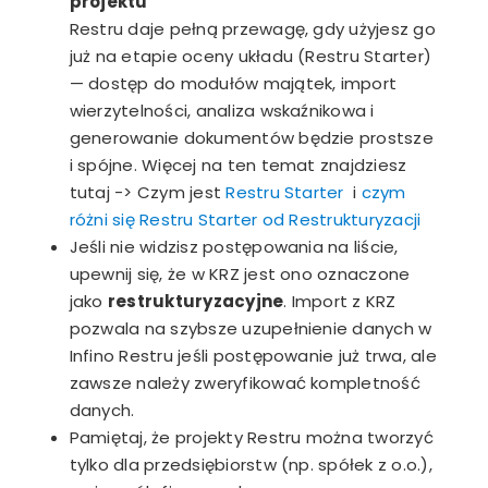
projektu
Restru daje pełną przewagę, gdy użyjesz go
już na etapie oceny układu
(Restru Starter)
— dostęp do modułów majątek, import
wierzytelności, analiza wskaźnikowa i
generowanie dokumentów będzie prostsze
i spójne. Więcej na ten temat znajdziesz
tutaj -> Czym jest
Restru Starter
i
czym
różni się Restru Starter od Restrukturyzacji
Jeśli nie widzisz postępowania na liście,
upewnij się, że w KRZ jest ono oznaczone
jako
restrukturyzacyjne
. Import z KRZ
pozwala
na szybsze uzupełnienie danych w
Infino Restru jeśli postępowanie już trwa,
ale
zawsze należy zweryfikować kompletność
danych.
Pamiętaj
, że p
rojekty
Restru
można tworzyć
tylko dla przedsiębiorstw (np. spółek z o.o.),