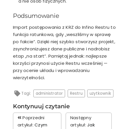
a nie osób fizycznych.
Podsumowanie
I
mport
postępowania z KRZ do
Infino
Restru
to
funkcja ratunkowa, gdy „weszliśmy w sprawę
po fakcie”. Dzięki niej szybko stworzysz projekt,
zsynchronizujesz dane publiczne i nadrobisz
etap „na start”. Pamiętaj jednak: najlepsze
korzyści przynosi użycie
Restru
wcześniej —
przy ocenie układu i wprowadzaniu
wierzytelności
.
Tagi:
administrator
Restru
użytkownik
Kontynuuj czytanie
Poprzedni
Następny
artykuł:
Czym
artykuł:
Jak