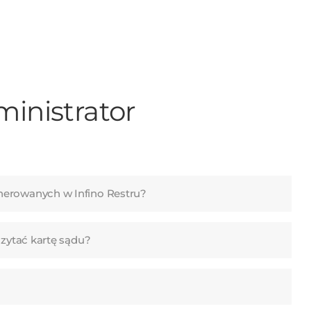
inistrator
nerowanych w Infino Restru?
czytać kartę sądu?