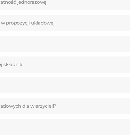
płatność jednorazową
i w propozycji układowej
j składniki
adowych dla wierzycieli?