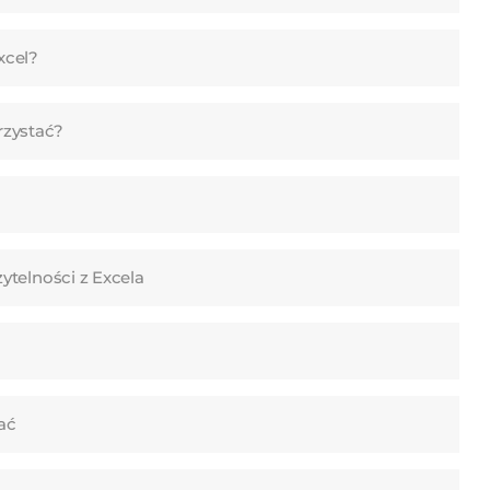
xcel?
orzystać?
telności z Excela
ać