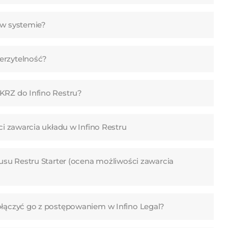
i w systemie?
ierzytelność?
 KRZ do Infino Restru?
ci zawarcia układu w Infino Restru
tusu Restru Starter (ocena możliwości zawarcia
połączyć go z postępowaniem w Infino Legal?