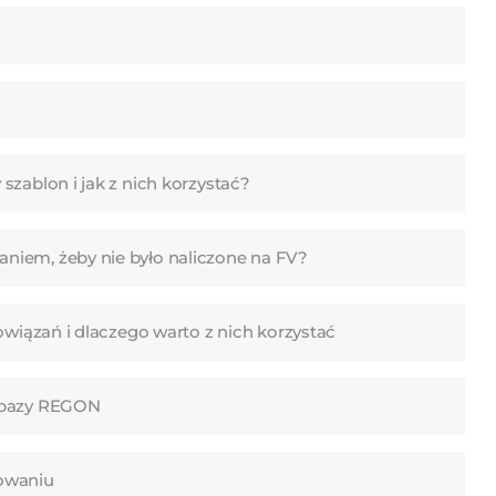
szablon i jak z nich korzystać?
niem, żeby nie było naliczone na FV?
owiązań i dlaczego warto z nich korzystać
z bazy REGON
owaniu