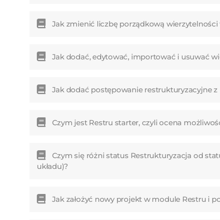
Jak zmienić liczbę porządkową wierzytelnośc
Jak dodać, edytować, importować i usuwać w
Jak dodać postępowanie restrukturyzacyjne z
Czym jest Restru starter, czyli ocena możliwoś
Czym się różni status Restrukturyzacja od sta
układu)?
Jak założyć nowy projekt w module Restru i 