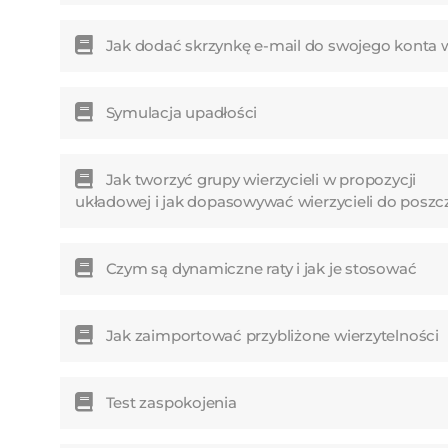
Jak dodać skrzynkę e-mail do swojego konta w
Symulacja upadłości
Jak tworzyć grupy wierzycieli w propozycji
układowej i jak dopasowywać wierzycieli do posz
Czym są dynamiczne raty i jak je stosować
Jak zaimportować przybliżone wierzytelności
Test zaspokojenia