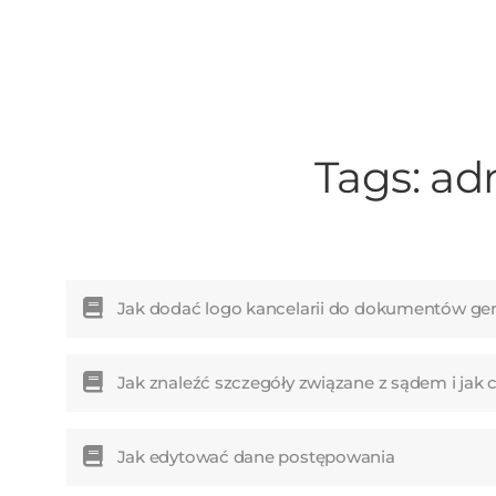
Przejdź
do
zawartości
Tags:
adm
Jak dodać logo kancelarii do dokumentów ge
Jak znaleźć szczegóły związane z sądem i jak 
Jak edytować dane postępowania