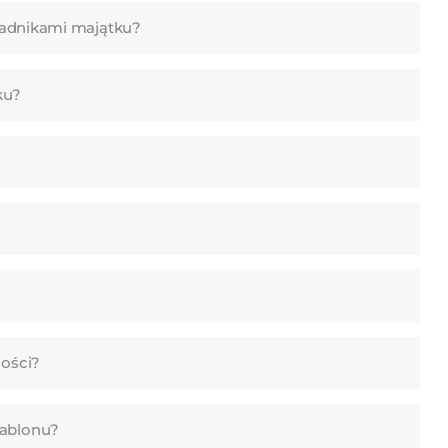
składnikami majątku?
tku?
ności?
zablonu?