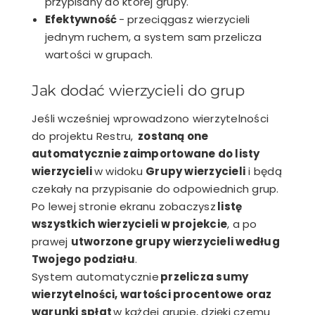
przypisany do której grupy.
Efektywność
- przeciągasz wierzycieli
jednym ruchem, a system sam przelicza
wartości w grupach.
Jak dodać wierzycieli do grup
Jeśli wcześniej wprowadzono wierzytelności
do projektu Restru,
zostaną one
automatycznie zaimportowane do listy
wierzycieli
w widoku
Grupy wierzycieli
i będą
czekały na przypisanie do odpowiednich grup.
Po lewej stronie ekranu zobaczysz
listę
wszystkich wierzycieli w projekcie
, a po
prawej
utworzone grupy wierzycieli według
Twojego podziału
.
System automatycznie
przelicza sumy
wierzytelności, wartości procentowe oraz
warunki spłat
w każdej grupie, dzięki czemu