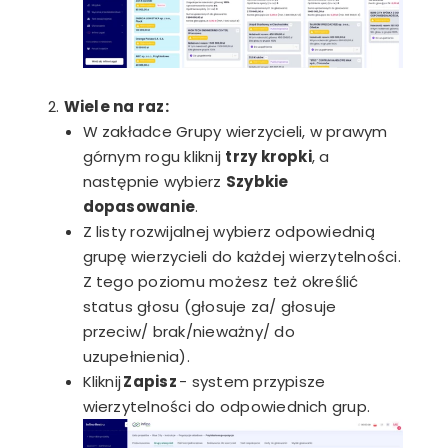
Wiele na raz:
W zakładce Grupy wierzycieli, w prawym
górnym rogu kliknij
trzy kropki
, a
następnie wybierz
Szybkie
dopasowanie
.
Z listy rozwijalnej wybierz odpowiednią
grupę wierzycieli do każdej wierzytelności.
Z tego poziomu możesz też określić
status głosu (głosuje za/ głosuje
przeciw/ brak/nieważny/ do
uzupełnienia).
Kliknij
Zapisz
-
system przypisze
wierzytelności do odpowiednich grup.