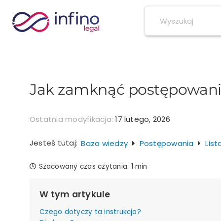
Przejdź
do
zawartości
Jak zamknąć postępowan
Ostatnia modyfikacja:
17 lutego, 2026
Jesteś tutaj:
Baza wiedzy
Postępowania
Lis
Szacowany czas czytania:
1 min
W tym artykule
Czego dotyczy ta instrukcja?