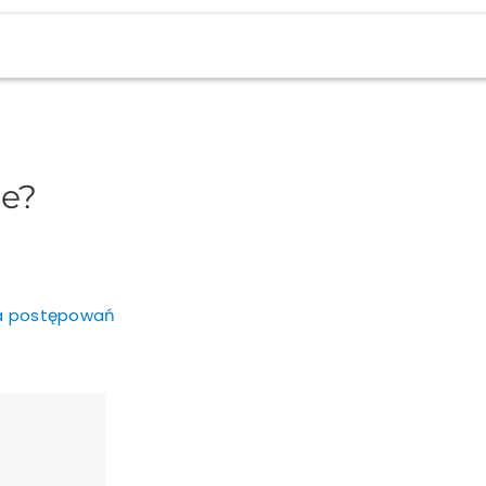
ie?
ta postępowań