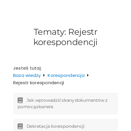
Przejdź
do
zawartości
Tematy:
Rejestr
korespondencji
Jesteś tutaj:
Baza wiedzy
Korespondencja
Rejestr korespondencji
Jak wprowadzić skany dokumentów z
pomocą skanera
Dekretacja korespondencji