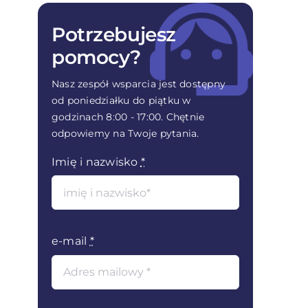
tworzyć zadania i rejestrować czas
zadaniach
pracy w Infino Legal
Potrzebujesz
Własne pola na zadaniach i
Konfiguracja i ustawienia skanera do
pomocy?
łatwiejszy sposób edytowania zdań
współpracy z Infino Legal
Nasz zespół wsparcia jest dostępny
Pliki na zadaniach
Jak pobrać i zainstalować wtyczkę
od poniedziałku do piątku w
Solvbot od Infino Legal do MS Word
godzinach 8:00 - 17:00. Chętnie
odpowiemy na Twoje pytania.
Imię i nazwisko
*
e-mail
*