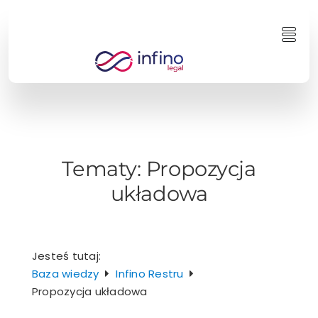
Przejdź
do
Togg
zawartości
Navi
Tematy:
Propozycja
układowa
Jesteś tutaj:
Baza wiedzy
Infino Restru
Propozycja układowa