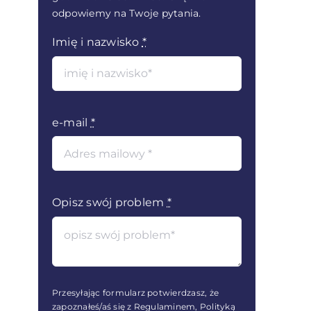
odpowiemy na Twoje pytania.
Imię i nazwisko
*
e-mail
*
Opisz swój problem
*
Przesyłając formularz potwierdzasz, że
zapoznałeś/aś się z Regulaminem, Polityką