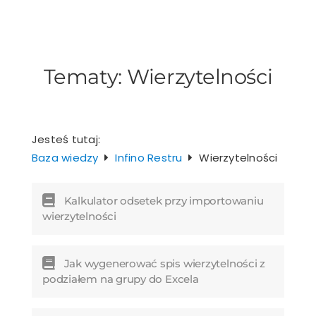
Przejdź
do
zawartości
Tematy:
Wierzytelności
Jesteś tutaj:
Baza wiedzy
Infino Restru
Wierzytelności
Kalkulator odsetek przy importowaniu
wierzytelności
Jak wygenerować spis wierzytelności z
podziałem na grupy do Excela